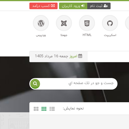
ثبت نام
ورود کاربران
کسب درآمد
اسکریپت
HTML
جوملا
وردپرس
امروز
جمعه 16 مرداد 1405

نحوه نمایش: