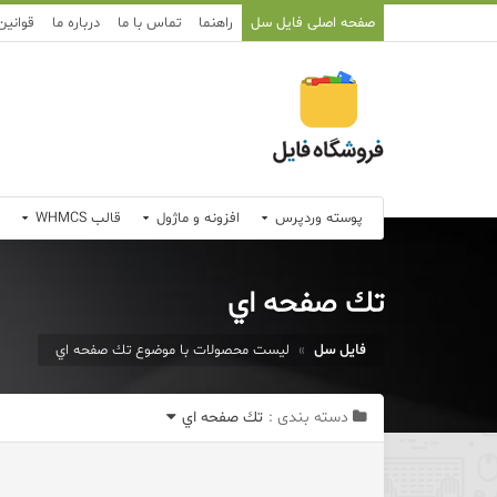
صفحه اصلی فایل سل
راهنما
تماس با ما
درباره ما
قوانین
پوسته وردپرس
افزونه و ماژول
قالب WHMCS
تك صفحه اي
فایل سل
»
لیست محصولات با موضوع تك صفحه اي
دسته بندی :
تك صفحه اي