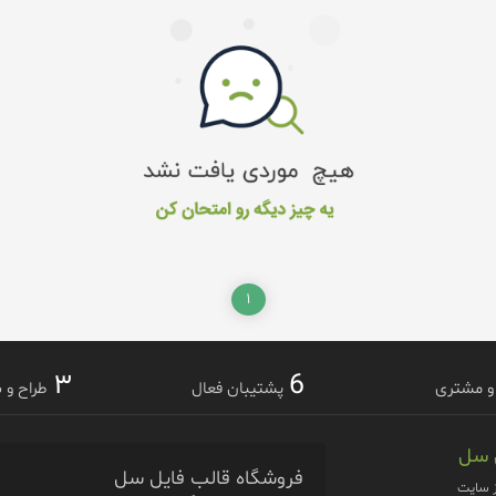
۱
۳
6
 و مشتری
پشتیبان فعال
طراح و 
 سل
فروشگاه قالب فایل سل
 سايت