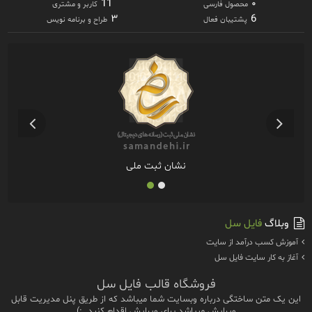
11
۰
محصول فارسی
کاربر و مشتری
۳
6
پشتیبان فعال
طراح و برنامه نویس
نشان ثبت ملی
وبلاگ
فایل سل
آموزش كسب درآمد از سايت
آغاز به كار سايت فايل سل
فروشگاه قالب فایل سل
این یک متن ساختگی درباره وبسایت شما میباشد که از طریق پنل مدیریت قابل
ویرایش میباشد.برای ویرایش اقدام کنید. :)