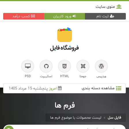
منوی سایت
ثبت نام
ورود کاربران
کسب درآمد
وردپرس
جوملا
HTML
اسکریپت
PSD
مشاهده دسته بندی
امروز
پنجشنبه 15 مرداد 1405
فرم ها
فایل سل
»
لیست محصولات با موضوع فرم ها