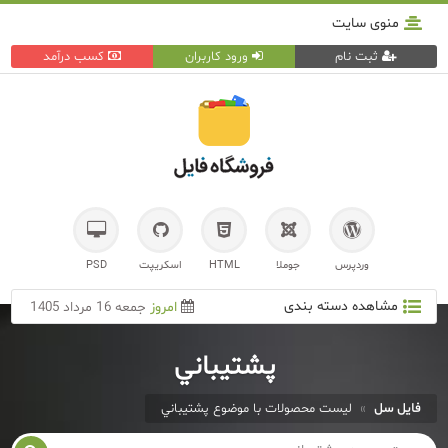
منوی سایت
ثبت نام
ورود کاربران
کسب درآمد
وردپرس
جوملا
HTML
اسکریپت
PSD
مشاهده دسته بندی
امروز
جمعه 16 مرداد 1405
پشتيباني
فایل سل
»
لیست محصولات با موضوع پشتيباني