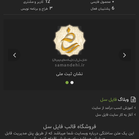
12
۰
محصول فارسی
کاربر و مشتری
۳
6
پشتیبان فعال
طراح و برنامه نویس
نشان ثبت ملی
وبلاگ
فایل سل
آموزش كسب درآمد از سايت
آغاز به كار سايت فايل سل
فروشگاه قالب فایل سل
این یک متن ساختگی درباره وبسایت شما میباشد که از طریق پنل مدیریت قابل
ویرایش میباشد.برای ویرایش اقدام کنید. :)