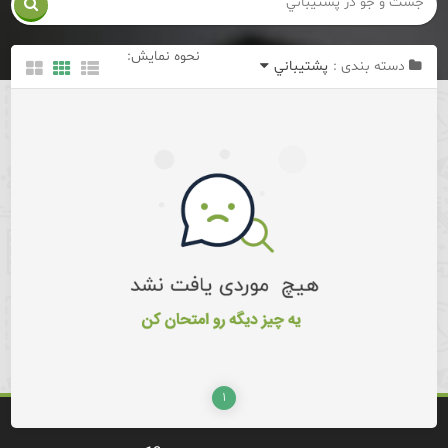

نحوه نمایش:
دسته بندی :
پشتيباني
۱