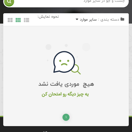

نحوه نمایش:
دسته بندی :
ساير موارد
۱