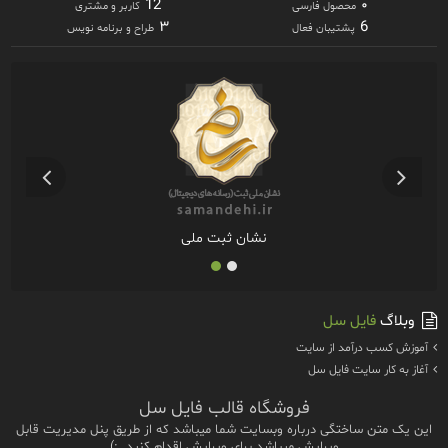
12
۰
محصول فارسی
کاربر و مشتری
۳
6
پشتیبان فعال
طراح و برنامه نویس
نشان ثبت ملی
وبلاگ
فایل سل
آموزش كسب درآمد از سايت
آغاز به كار سايت فايل سل
فروشگاه قالب فایل سل
این یک متن ساختگی درباره وبسایت شما میباشد که از طریق پنل مدیریت قابل
ویرایش میباشد.برای ویرایش اقدام کنید. :)