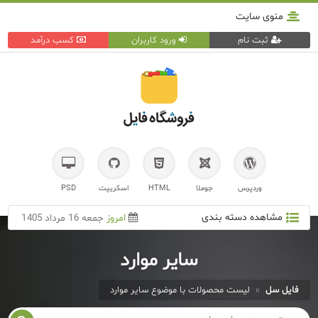
منوی سایت
ثبت نام
ورود کاربران
کسب درآمد
وردپرس
جوملا
HTML
اسکریپت
PSD
مشاهده دسته بندی
امروز
جمعه 16 مرداد 1405
ساير موارد
فایل سل
»
لیست محصولات با موضوع ساير موارد