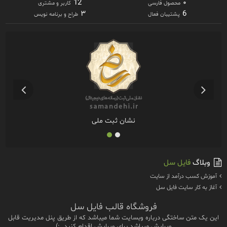
12
۰
محصول فارسی
کاربر و مشتری
۳
6
پشتیبان فعال
طراح و برنامه نویس
نشان ثبت ملی
وبلاگ
فایل سل
آموزش كسب درآمد از سايت
آغاز به كار سايت فايل سل
فروشگاه قالب فایل سل
این یک متن ساختگی درباره وبسایت شما میباشد که از طریق پنل مدیریت قابل
ویرایش میباشد.برای ویرایش اقدام کنید. :)