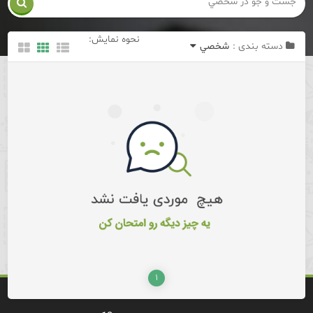

نحوه نمایش:
دسته بندی :
شخصي
۱