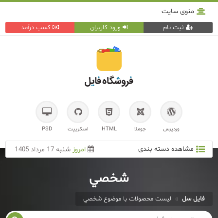
منوی سایت
ثبت نام
ورود کاربران
کسب درآمد
وردپرس
جوملا
HTML
اسکریپت
PSD
مشاهده دسته بندی
امروز
شنبه 17 مرداد 1405
شخصي
فایل سل
»
لیست محصولات با موضوع شخصي