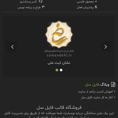
12
۰
محصول فارسی
کاربر و مشتری
۳
6
پشتیبان فعال
طراح و برنامه نویس
نشان ثبت ملی
وبلاگ
فایل سل
آموزش كسب درآمد از سايت
آغاز به كار سايت فايل سل
فروشگاه قالب فایل سل
این یک متن ساختگی درباره وبسایت شما میباشد که از طریق پنل مدیریت قابل
ویرایش میباشد.برای ویرایش اقدام کنید. :)