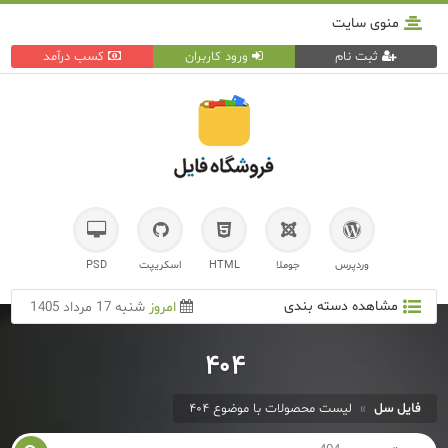
منوی سایت
ثبت نام
ورود کاربران
کسب درآمد
وردپرس
جوملا
HTML
اسکریپت
PSD
مشاهده دسته بندی
امروز
شنبه 17 مرداد 1405
۴۰۴
فایل سل
»
لیست محصولات با موضوع ۴۰۴