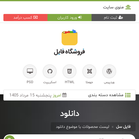
منوی سایت
ثبت نام
ورود کاربران
کسب درآمد
وردپرس
جوملا
HTML
اسکریپت
PSD
مشاهده دسته بندی
امروز
پنجشنبه 15 مرداد 1405
دانلود
فایل سل
»
لیست محصولات با موضوع دانلود