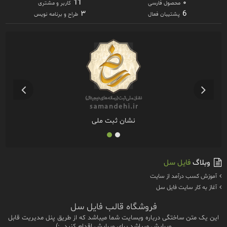
11
۰
محصول فارسی
کاربر و مشتری
۳
6
پشتیبان فعال
طراح و برنامه نویس
نشان ثبت ملی
وبلاگ
فایل سل
آموزش كسب درآمد از سايت
آغاز به كار سايت فايل سل
فروشگاه قالب فایل سل
این یک متن ساختگی درباره وبسایت شما میباشد که از طریق پنل مدیریت قابل
ویرایش میباشد.برای ویرایش اقدام کنید. :)